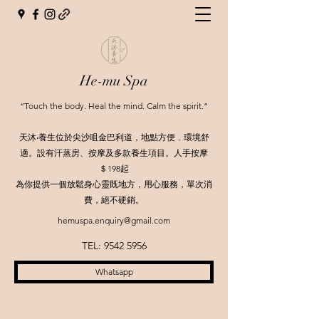
He-mu Spa
“Touch the body. Heal the mind. Calm the spirit.”
天沐‧養生位於尖沙咀金巴利道，地點方便﹐環境舒
適。設有汗蒸房、按摩及
多款養生項目。人手按摩
＄198起
為你提供一個放鬆身心靈既地方，用心服務，單次消
費，絕不硬銷。
hemuspa.enquiry@gmail.com
TEL:
9542 5956
Whatsapp